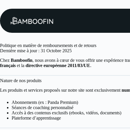
Passer
au
contenu
Politique en matière de remboursements et de retours
Politique en matière de remboursements et de retours
Dernière mise à jour : 31 Octobre 2025
Chez
Bamboofin
, nous avons à cœur de vous offrir une expérience tr
français
et la
directive européenne 2011/83/UE
.
Nature de nos produits
Les produits et services proposés sur notre site sont exclusivement
numé
Abonnements (ex : Panda Premium)
Séances de coaching personnalisé
Accès à des contenus exclusifs (ebooks, vidéos, documents)
Plateforme d’apprentissage