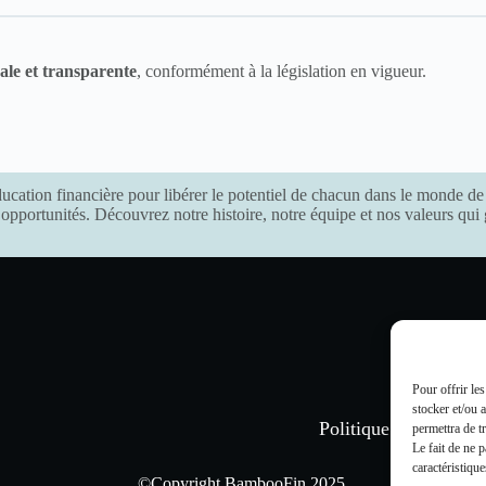
yale et transparente
, conformément à la législation en vigueur.
ation financière pour libérer le potentiel de chacun dans le monde de 
 opportunités. Découvrez notre histoire, notre équipe et nos valeurs qu
Pour offrir le
stocker et/ou 
Politique de confident
permettra de t
Le fait de ne 
caractéristique
©Copyright BambooFin 2025.