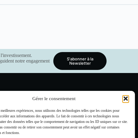
l'investissement.
S'abonner à la
i guident notre engagement
Newsletter
Gérer le consentement
s meilleures expériences, nous utilisons des technologies telles que les cookies pour
accéder aux informations des appareils. Le fait de consentir à ces technologies nous
ialité
Mentions Légales
Politique de Remboursement
raiter des données telles que le comportement de navigation ou les ID uniques sur ce site.
pas consentir ou de retirer son consentement peut avoir un effet négatif sur certaines
s et fonctions.